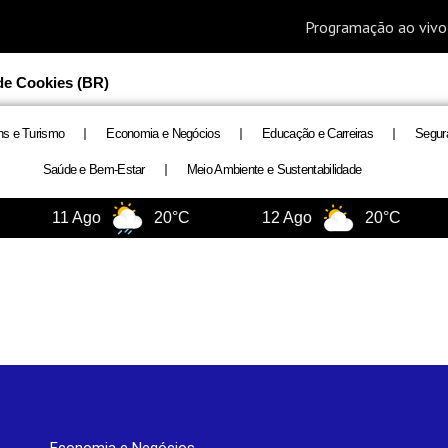
 de Cookies (BR)
ns e Turismo
Economia e Negócios
Educação e Carreiras
Segur
Saúde e Bem-Estar
Meio Ambiente e Sustentabilidade
11 Ago
20°C
12 Ago
20°C