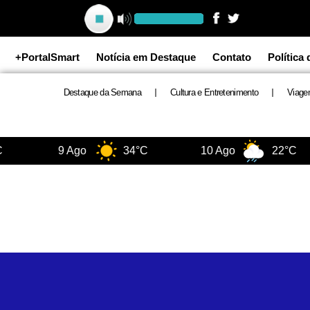
Ir
para
o
+PortalSmart
Notícia em Destaque
Contato
Política
conteúdo
Destaque da Semana
Cultura e Entretenimento
Viage
9 Ago
34°C
10 Ago
22°C