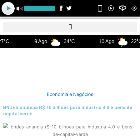
Ir
para
o
conteúdo
7°C
9 Ago
34°C
10 Ago
22°
Economia e Negócios
BNDES anuncia R$ 10 bilhões para indústria 4.0 e bens de
capital verde