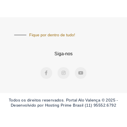
Fique por dentro de tudo!
Siga-nos
F
I
Y
a
n
o
c
s
u
e
t
t
b
a
u
o
g
b
o
r
e
Todos os direitos reservados. Portal
Alo Valença
© 2025 -
k
a
-
m
Desenvolvido por Hosting Prime Brasil (11) 95552.6792
f
Obrigado por ser nosso Leitor.