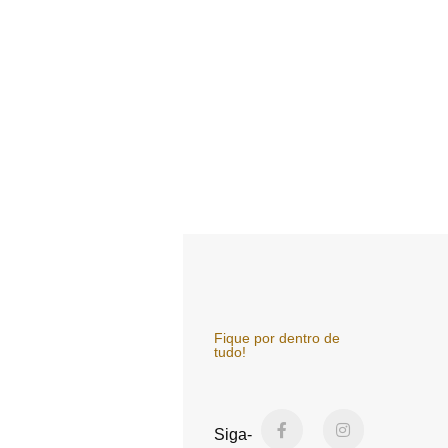
Fique por dentro de
tudo!
F
Y
I
a
o
n
Siga-
c
u
s