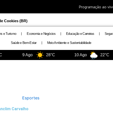
 de Cookies (BR)
ns e Turismo
Economia e Negócios
Educação e Carreiras
Segur
Saúde e Bem-Estar
Meio Ambiente e Sustentabilidade
9 Ago
28°C
10 Ago
22°C
Esportes
anclim Carvalho