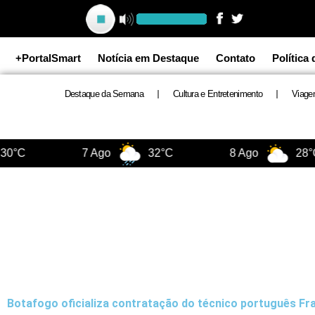
Ir
para
o
+PortalSmart
Notícia em Destaque
Contato
Política
conteúdo
Destaque da Semana
Cultura e Entretenimento
Viage
0°C
7 Ago
32°C
8 Ago
28°C
Botafogo oficializa contratação do técnico português Fr