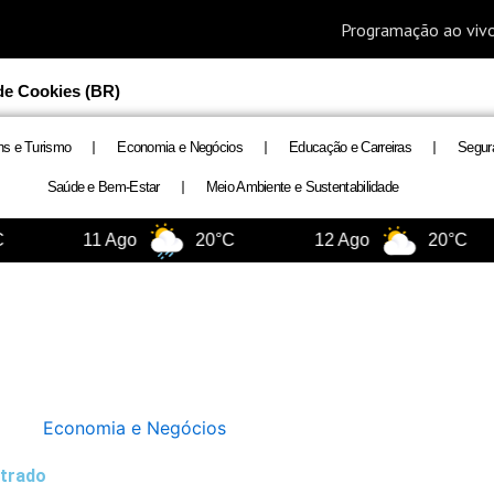
 de Cookies (BR)
ns e Turismo
Economia e Negócios
Educação e Carreiras
Segur
Saúde e Bem-Estar
Meio Ambiente e Sustentabilidade
11 Ago
20°C
12 Ago
20°C
Economia e Negócios
strado