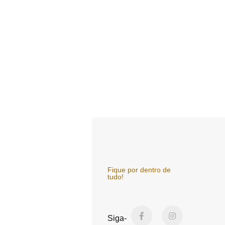
Fique por dentro de
tudo!
F
Y
I
a
o
n
Siga-
c
u
s