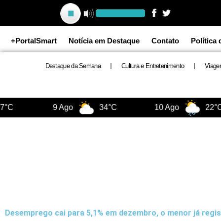
Ir
para
o
+PortalSmart
Notícia em Destaque
Contato
Política
conteúdo
Destaque da Semana
Cultura e Entretenimento
Viage
°C
9 Ago
34°C
10 Ago
22°C
Desemprego cai para 5,1% em dezembro, o menor já regi