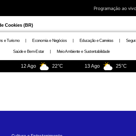
 de Cookies (BR)
ns e Turismo
Economia e Negócios
Educação e Carreiras
Segur
Saúde e Bem-Estar
Meio Ambiente e Sustentabilidade
12 Ago
22°C
13 Ago
25°C