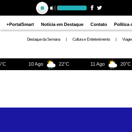
Ir
para
o
+PortalSmart
Notícia em Destaque
Contato
Política
conteúdo
Destaque da Semana
Cultura e Entretenimento
Viage
C
10 Ago
22°C
11 Ago
20°C