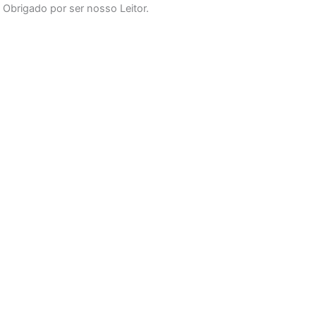
Obrigado por ser nosso Leitor.
o
r
e
k
a
-
m
f