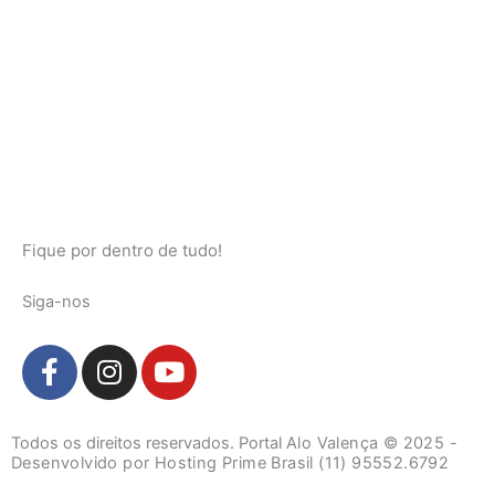
Fique por dentro de tudo!
Siga-nos
F
I
Y
a
n
o
c
s
u
e
t
t
Todos os direitos reservados. Portal
Alo Valença
© 2025 -
b
a
u
Desenvolvido por Hosting Prime Brasil (11) 95552.6792
o
g
b