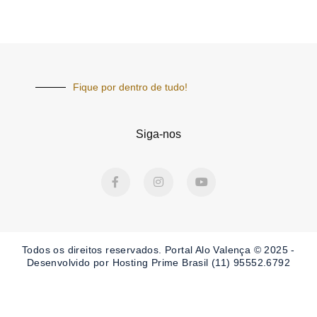
Fique por dentro de tudo!
Siga-nos
F
I
Y
a
n
o
c
s
u
e
t
t
b
a
u
o
g
b
o
r
e
Todos os direitos reservados. Portal
Alo Valença
© 2025 -
k
a
-
m
Desenvolvido por Hosting Prime Brasil (11) 95552.6792
f
Obrigado por ser nosso Leitor.