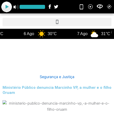
Ir
para
o
conteúdo
C
6 Ago
30°C
7 Ago
31°C
Segurança e Justiça
Ministério Público denuncia Marcinho VP, a mulher e o filho
Oruam