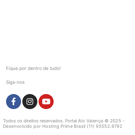
Fique por dentro de tudo!
Siga-nos
F
I
Y
a
n
o
c
s
u
e
t
t
Todos os direitos reservados. Portal
Alo Valença
© 2025 -
b
a
u
Desenvolvido por Hosting Prime Brasil (11) 95552.6792
o
g
b