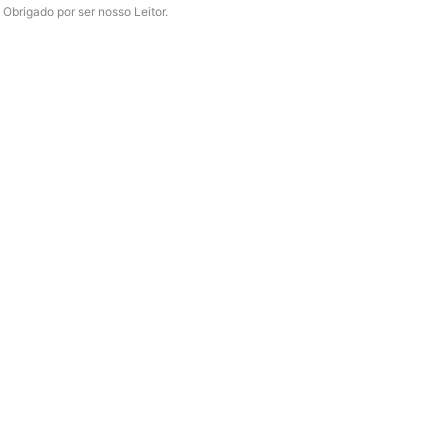
Obrigado por ser nosso Leitor.
o
r
e
k
a
-
m
f