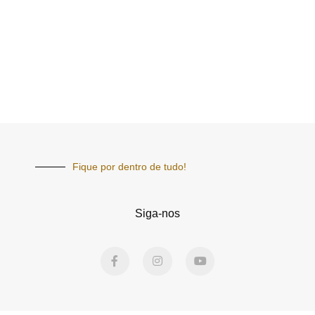
Fique por dentro de tudo!
Siga-nos
F
I
Y
a
n
o
c
s
u
e
t
t
b
a
u
o
g
b