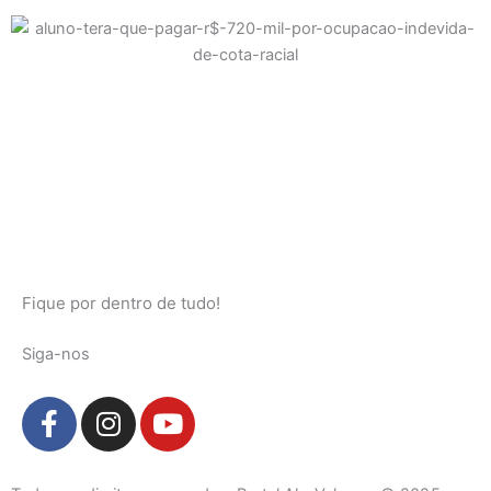
Fique por dentro de tudo!
Siga-nos
F
I
Y
a
n
o
c
s
u
e
t
t