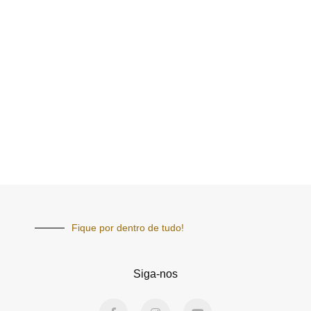
Fique por dentro de tudo!
Siga-nos
F
I
Y