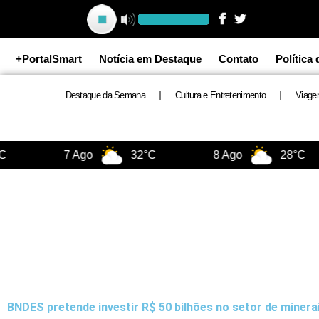
Ir
para
o
+PortalSmart
Notícia em Destaque
Contato
Política
conteúdo
Destaque da Semana
Cultura e Entretenimento
Viage
7 Ago
32°C
8 Ago
28°C
BNDES pretende investir R$ 50 bilhões no setor de minerai