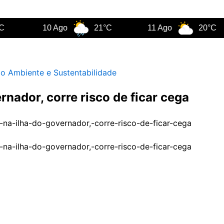
10 Ago
21°C
11 Ago
20°C
o Ambiente e Sustentabilidade
nador, corre risco de ficar cega