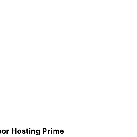
-
m
f
or Hosting Prime