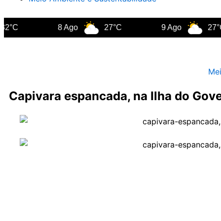
8 Ago
27°C
9 Ago
27°C
Mei
Capivara espancada, na Ilha do Gover