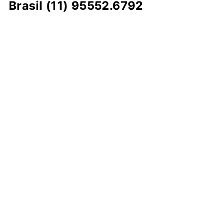
Brasil (11) 95552.6792
Destaque da Semana
Cultura e Entretenimento
Viagens e Turismo
Economia e Negócios
Educação e Carreiras
Segurança e Justiça
Política
Tecnologia e Inovação
Saúde e Bem-Estar
Meio Ambiente e Sustentabilidade
Destaque da Semana
Cultura e Entretenimento