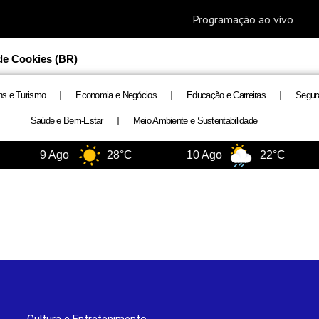
 de Cookies (BR)
ns e Turismo
Economia e Negócios
Educação e Carreiras
Segur
Saúde e Bem-Estar
Meio Ambiente e Sustentabilidade
9 Ago
28°C
10 Ago
22°C