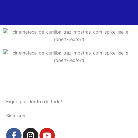
Fique por dentro de tudo!
Siga-nos
F
I
Y