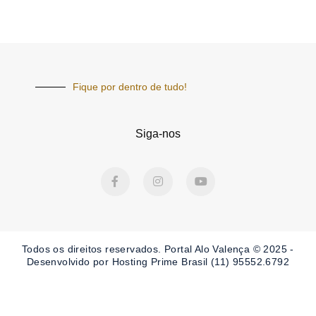
Fique por dentro de tudo!
Siga-nos
F
I
Y
a
n
o
c
s
u
e
t
t
b
a
u
o
g
b
o
r
e
Todos os direitos reservados. Portal
Alo Valença
© 2025 -
k
a
-
m
Desenvolvido por Hosting Prime Brasil (11) 95552.6792
f
Obrigado por ser nosso Leitor.