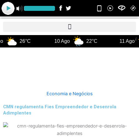
Ir
para
o
conteúdo
o
26°C
10 Ago
22°C
11 Ago
Economia e Negócios
CMN regulamenta Fies Empreendedor e Desenrola
Adimplentes