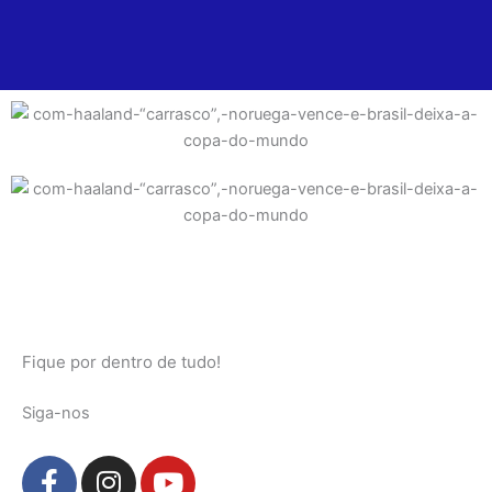
Fique por dentro de tudo!
Siga-nos
F
I
Y