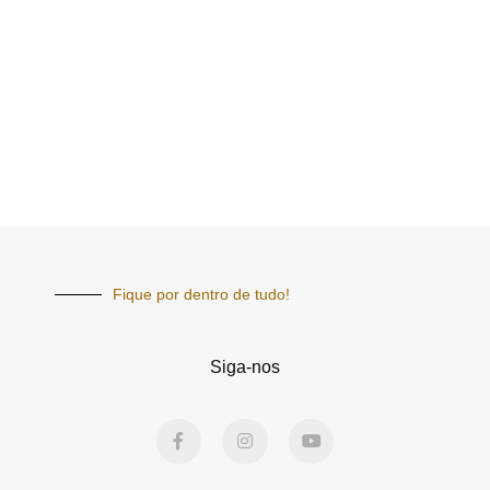
Fique por dentro de tudo!
Siga-nos
F
I
Y
a
n
o
c
s
u
e
t
t