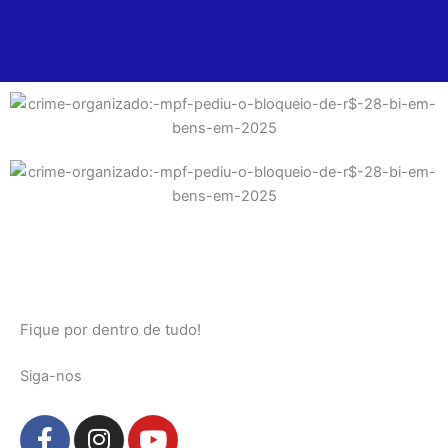
Fique por dentro de tudo!
Siga-nos
F
I
Y