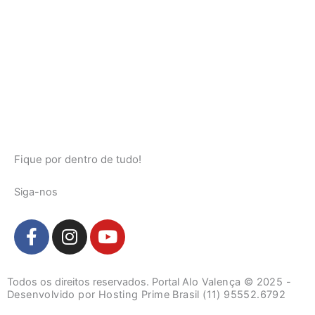
Fique por dentro de tudo!
Siga-nos
F
I
Y
a
n
o
c
s
u
e
t
t
Todos os direitos reservados. Portal
Alo Valença
© 2025 -
b
a
u
Desenvolvido por Hosting Prime Brasil (11) 95552.6792
o
g
b