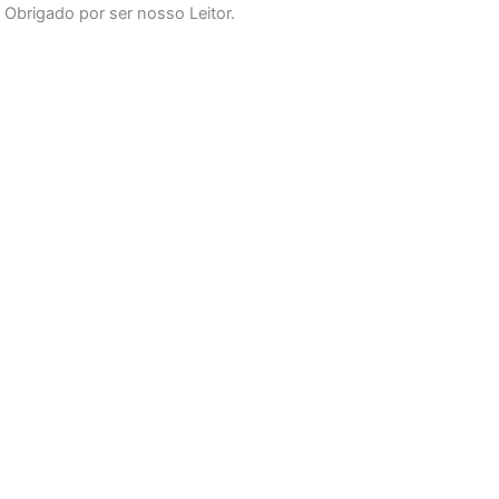
Obrigado por ser nosso Leitor.
o
r
e
k
a
-
m
f