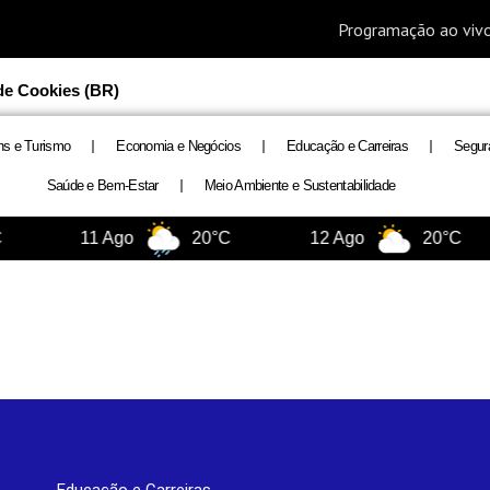
 de Cookies (BR)
ns e Turismo
Economia e Negócios
Educação e Carreiras
Segur
Saúde e Bem-Estar
Meio Ambiente e Sustentabilidade
11 Ago
20°C
12 Ago
20°C