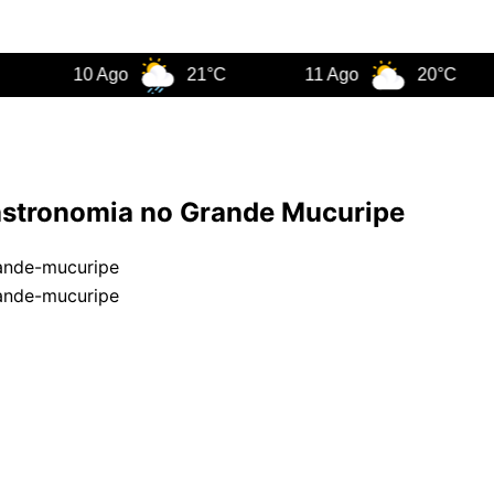
10 Ago
21°C
11 Ago
20°C
 gastronomia no Grande Mucuripe