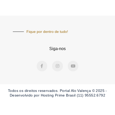
Fique por dentro de tudo!
Siga-nos
F
I
Y
a
n
o
c
s
u
e
t
t
b
a
u
o
g
b
o
r
e
Todos os direitos reservados. Portal
Alo Valença
© 2025 -
k
a
-
m
Desenvolvido por Hosting Prime Brasil (11) 95552.6792
f
Obrigado por ser nosso Leitor.