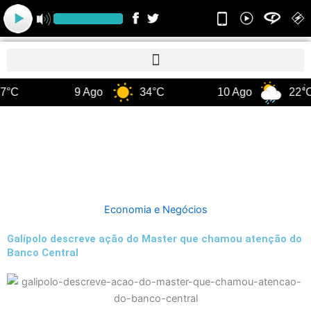
Ir
para
o
conteúdo
7°C
9 Ago
34°C
10 Ago
22°C
Economia e Negócios
Galípolo descreve ação do Master que chamou atenção do
Banco Central