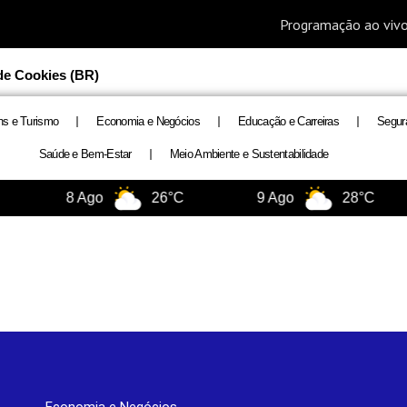
 de Cookies (BR)
ns e Turismo
Economia e Negócios
Educação e Carreiras
Segur
Saúde e Bem-Estar
Meio Ambiente e Sustentabilidade
8 Ago
26°C
9 Ago
28°C