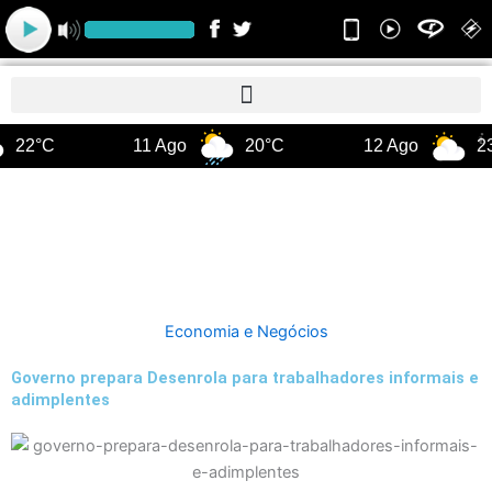
Ir
para
o
conteúdo
22°C
11 Ago
20°C
12 Ago
23
Economia e Negócios
Governo prepara Desenrola para trabalhadores informais e
adimplentes