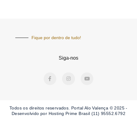
Fique por dentro de tudo!
Siga-nos
F
I
Y
a
n
o
c
s
u
e
t
t
b
a
u
o
g
b
o
r
e
Todos os direitos reservados. Portal
Alo Valença
© 2025 -
k
a
-
m
Desenvolvido por Hosting Prime Brasil (11) 95552.6792
f
Obrigado por ser nosso Leitor.