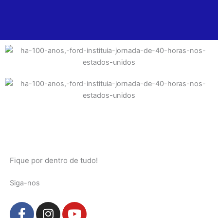
Fique por dentro de tudo!
Siga-nos
F
I
Y