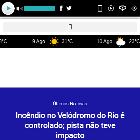
Ir
para
o
conteúdo
°C
9 Ago
31°C
10 Ago
23°C
Últimas Notícias
Incêndio no Velódromo do Rio é
controlado; pista não teve
impacto