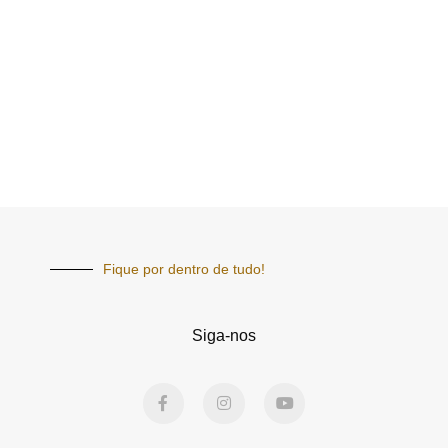
Fique por dentro de tudo!
Siga-nos
F
I
Y
a
n
o
c
s
u
e
t
t