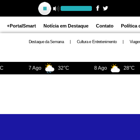
Ir
para
o
+PortalSmart
Notícia em Destaque
Contato
Política
conteúdo
Destaque da Semana
Cultura e Entretenimento
Viage
7 Ago
32°C
8 Ago
28°C