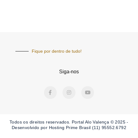
Fique por dentro de tudo!
Siga-nos
F
I
Y
a
n
o
c
s
u
e
t
t
b
a
u
o
g
b
o
r
e
Todos os direitos reservados. Portal
Alo Valença
© 2025 -
k
a
-
m
Desenvolvido por Hosting Prime Brasil (11) 95552.6792
f