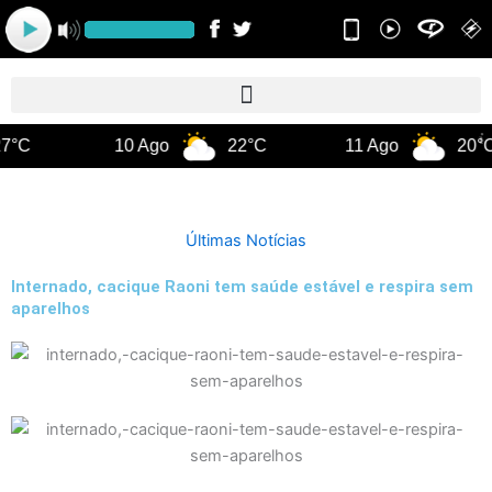
Ir
para
o
conteúdo
10 Ago
22°C
11 Ago
20°C
Últimas Notícias
Internado, cacique Raoni tem saúde estável e respira sem
aparelhos