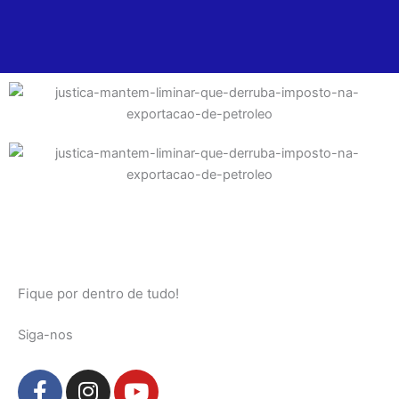
Fique por dentro de tudo!
Siga-nos
F
I
Y