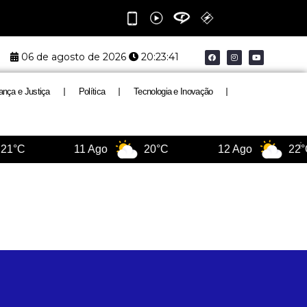
F
I
Y
06 de agosto de 2026
20:23:41
a
n
o
c
s
u
e
t
t
b
a
u
o
g
b
ança e Justiça
Política
Tecnologia e Inovação
o
r
e
k
a
m
1°C
11 Ago
20°C
12 Ago
22°C