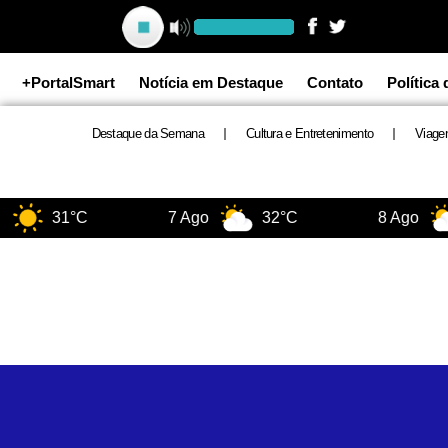
Ir
para
o
+PortalSmart
Notícia em Destaque
Contato
Política
conteúdo
Destaque da Semana
Cultura e Entretenimento
Viage
31°C
7 Ago
32°C
8 Ago