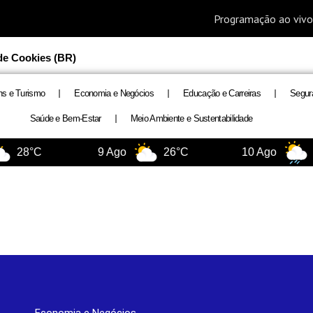
 de Cookies (BR)
ns e Turismo
Economia e Negócios
Educação e Carreiras
Segur
Saúde e Bem-Estar
Meio Ambiente e Sustentabilidade
28°C
9 Ago
26°C
10 Ago
2