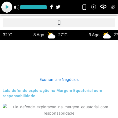
Ir
para
o
conteúdo
32°C
8 Ago
27°C
9 Ago
27
Economia e Negócios
Lula defende exploração na Margem Equatorial com
responsabilidade