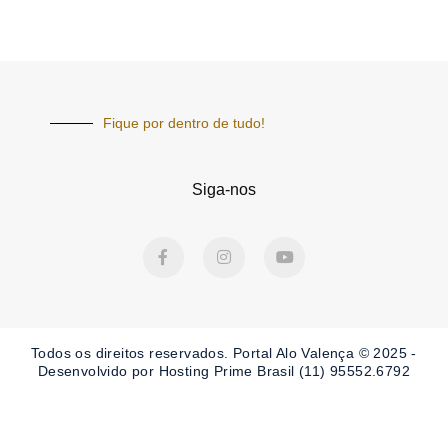
Fique por dentro de tudo!
Siga-nos
F
I
Y
a
n
o
c
s
u
e
t
t
b
a
u
o
g
b
o
r
e
Todos os direitos reservados. Portal
Alo Valença
© 2025 -
k
a
-
m
Desenvolvido por Hosting Prime Brasil (11) 95552.6792
f
Obrigado por ser nosso Leitor.