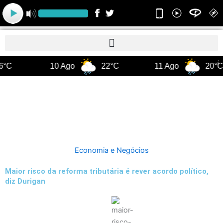
Ir
para
o
conteúdo
°C
10 Ago
22°C
11 Ago
20°C
Economia e Negócios
Maior risco da reforma tributária é rever acordo político,
diz Durigan