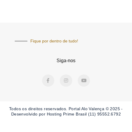
Fique por dentro de tudo!
Siga-nos
F
I
Y
a
n
o
c
s
u
e
t
t
b
a
u
o
g
b
o
r
e
Todos os direitos reservados. Portal
Alo Valença
© 2025 -
k
a
-
m
Desenvolvido por Hosting Prime Brasil (11) 95552.6792
f
Obrigado por ser nosso Leitor.