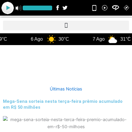
Ir
para
o
conteúdo
°C
6 Ago
30°C
7 Ago
31°C
Últimas Notícias
Mega-Sena sorteia nesta terça-feira prêmio acumulado
em R$ 50 milhões