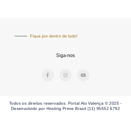
Fique por dentro de tudo!
Siga-nos
F
I
Y
a
n
o
c
s
u
e
t
t
b
a
u
o
g
b
o
r
e
Todos os direitos reservados. Portal
Alo Valença
© 2025 -
k
a
-
m
Desenvolvido por Hosting Prime Brasil (11) 95552.6792
f
Obrigado por ser nosso Leitor.