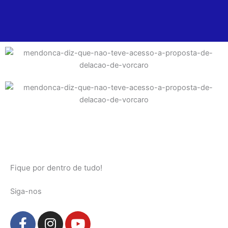
Fique por dentro de tudo!
Siga-nos
F
I
Y