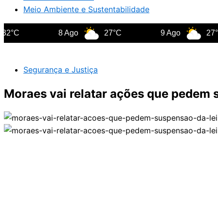
Meio Ambiente e Sustentabilidade
C
8 Ago
27°C
9 Ago
27°C
Segurança e Justiça
Moraes vai relatar ações que pedem 