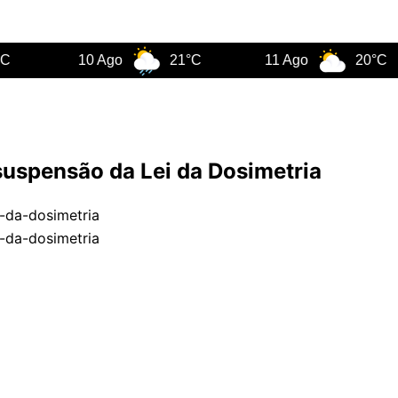
10 Ago
21°C
11 Ago
20°C
suspensão da Lei da Dosimetria