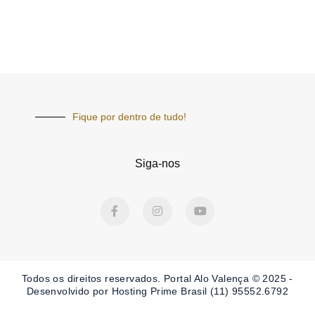
Fique por dentro de tudo!
Siga-nos
F
I
Y
a
n
o
c
s
u
e
t
t
b
a
u
o
g
b
o
r
e
Todos os direitos reservados. Portal
Alo Valença
© 2025 -
k
a
-
m
Desenvolvido por Hosting Prime Brasil (11) 95552.6792
f