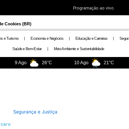
 de Cookies (BR)
ns e Turismo
Economia e Negócios
Educação e Carreiras
Segur
Saúde e Bem-Estar
Meio Ambiente e Sustentabilidade
9 Ago
26°C
10 Ago
21°C
Segurança e Justiça
rcaro