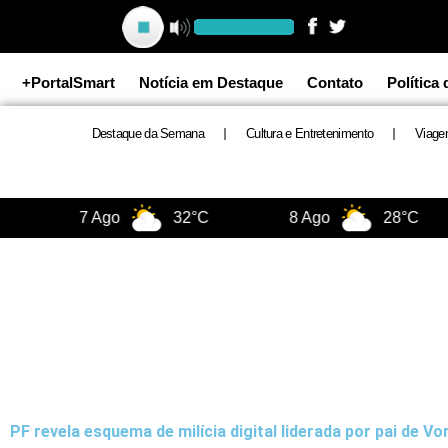
Ir
para
o
+PortalSmart
Notícia em Destaque
Contato
Política
conteúdo
Destaque da Semana
Cultura e Entretenimento
Viage
7 Ago
32°C
8 Ago
28°C
PF revela esquema de milícia digital liderada por pai de Vo