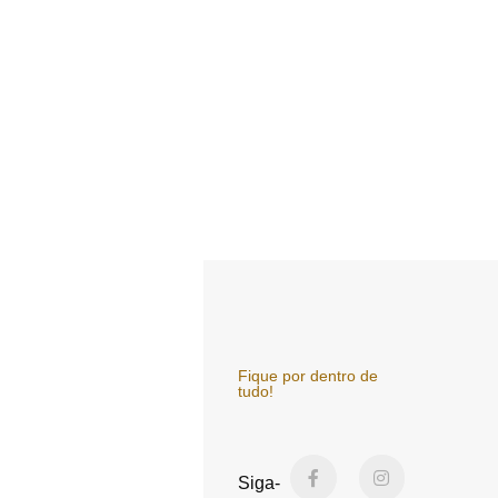
Fique por dentro de
tudo!
F
Y
I
a
o
n
Siga-
c
u
s