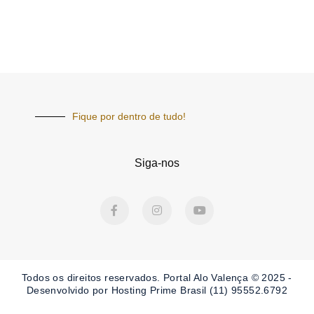
Fique por dentro de tudo!
Siga-nos
F
I
Y
a
n
o
c
s
u
e
t
t
b
a
u
o
g
b
o
r
e
Todos os direitos reservados. Portal
Alo Valença
© 2025 -
k
a
-
m
Desenvolvido por Hosting Prime Brasil (11) 95552.6792
f