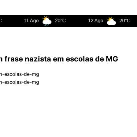
11 Ago
20°C
12 Ago
20°C
am frase nazista em escolas de MG