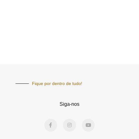
Fique por dentro de tudo!
Siga-nos
F
I
Y
a
n
o
c
s
u
e
t
t