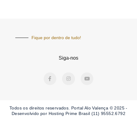
Fique por dentro de tudo!
Siga-nos
F
I
Y
a
n
o
c
s
u
e
t
t
b
a
u
o
g
b
o
r
e
Todos os direitos reservados. Portal
Alo Valença
© 2025 -
k
a
-
m
Desenvolvido por Hosting Prime Brasil (11) 95552.6792
f
Obrigado por ser nosso Leitor.