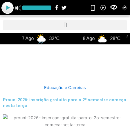
Ir
para
o
conteúdo
7 Ago
32°C
8 Ago
28°C
Educação e Carreiras
Prouni 2026: inscrição gratuita para o 2º semestre começa
nesta terça