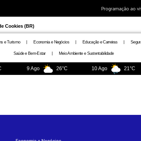
 de Cookies (BR)
ns e Turismo
Economia e Negócios
Educação e Carreiras
Segur
Saúde e Bem-Estar
Meio Ambiente e Sustentabilidade
9 Ago
26°C
10 Ago
21°C