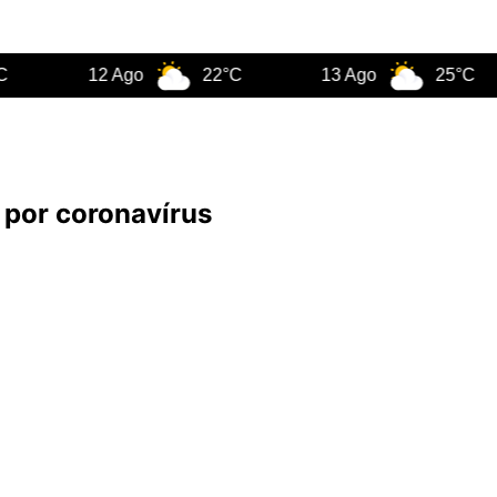
12 Ago
22°C
13 Ago
25°C
s por coronavírus