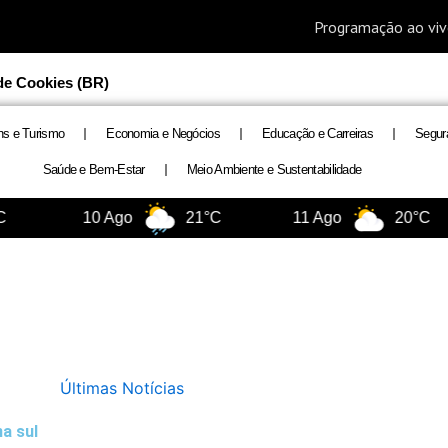
 de Cookies (BR)
ns e Turismo
Economia e Negócios
Educação e Carreiras
Segur
Saúde e Bem-Estar
Meio Ambiente e Sustentabilidade
10 Ago
21°C
11 Ago
20°C
Últimas Notícias
a sul