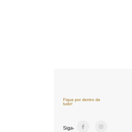
Fique por dentro de
tudo!
F
Y
I
a
o
n
Siga-
c
u
s