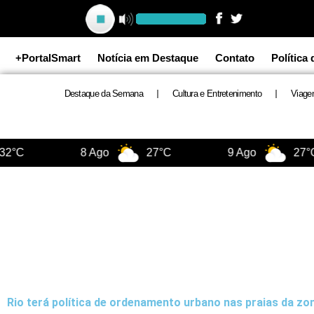
Ir
para
o
+PortalSmart
Notícia em Destaque
Contato
Política
conteúdo
Destaque da Semana
Cultura e Entretenimento
Viage
2°C
8 Ago
27°C
9 Ago
27°C
Rio terá política de ordenamento urbano nas praias da zon