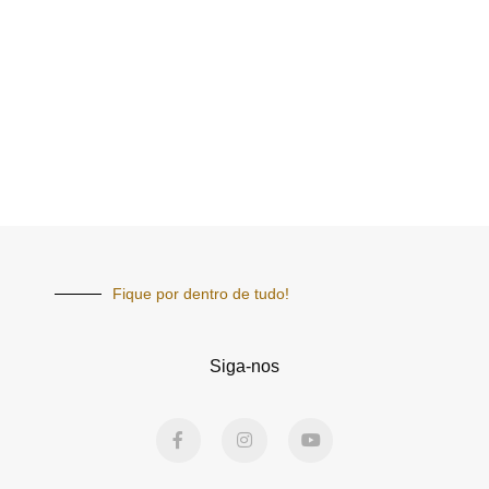
Fique por dentro de tudo!
Siga-nos
F
I
Y
a
n
o
c
s
u
e
t
t