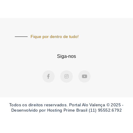
Fique por dentro de tudo!
Siga-nos
F
I
Y
a
n
o
c
s
u
e
t
t
b
a
u
o
g
b
o
r
e
Todos os direitos reservados. Portal
Alo Valença
© 2025 -
k
a
-
m
Desenvolvido por Hosting Prime Brasil (11) 95552.6792
f
Obrigado por ser nosso Leitor.