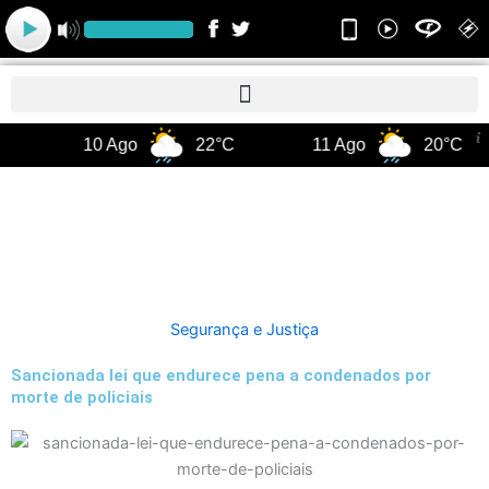
Ir
para
o
conteúdo
10 Ago
22°C
11 Ago
20°C
Segurança e Justiça
Sancionada lei que endurece pena a condenados por
morte de policiais