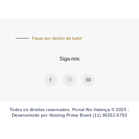
Fique por dentro de tudo!
Siga-nos
F
I
Y
a
n
o
c
s
u
e
t
t
b
a
u
o
g
b
o
r
e
Todos os direitos reservados. Portal
Alo Valença
© 2025 -
k
a
-
m
Desenvolvido por Hosting Prime Brasil (11) 95552.6792
f
Obrigado por ser nosso Leitor.