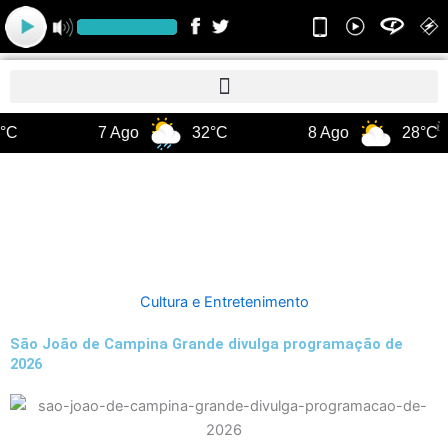
Ir
para
o
conteúdo
°C
7 Ago
32°C
8 Ago
28°C
Cultura e Entretenimento
São João de Campina Grande divulga programação de
2026