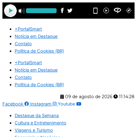
Ir
para
o
conteúdo
+PortalSmart
Notícia em Destaque
Contato
Política de Cookies (BR)
+PortalSmart
Notícia em Destaque
Contato
Política de Cookies (BR)
09 de agosto de 2026
11:14:28
Facebook
Instagram
Youtube
Destaque da Semana
Cultura e Entretenimento
Viagens e Turismo