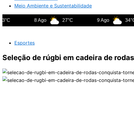
Meio Ambiente e Sustentabilidade
C
8 Ago
27°C
9 Ago
34°C
Esportes
Seleção de rúgbi em cadeira de rodas